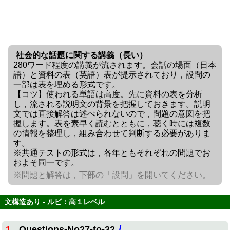
社会的な話題に関する講義（長い）
280ワード程度の講義が流されます。会話の場面（日本
語）と資料の表（英語）表が提示されており，設問の
一部は表を埋める形式です。
【コツ】使われる単語は高度。先に資料の表を分析
し，流される説明文の背景を把握しておきます。説明
文では直接解答は述べられないので，問題の意図を把
握します。表を素早く読むとともに，聴く時には複数
の情報を整理し，組み合わせて判断する必要がありま
す。
※共通テストの形式は，各年ともそれぞれの問題でお
およそ同一です。
※問題と解答は，下部の「設問」を開いてください。
文構造あり - ルビ：高１レベル
/
1
Questions-No27-to-32